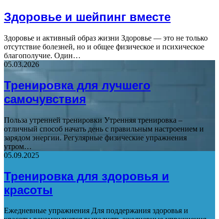
Здоровье и шейпинг вместе
Здоровье и активный образ жизни Здоровье — это не только
отсутствие болезней, но и общее физическое и психическое
благополучие. Один…
05.03.2026
Тренировка для лучшего
самочувствия
Польза утренней тренировки Утренняя тренировка –
отличный способ начать день с правильным настроением и
зарядом энергии. Регулярные физические упражнения
утром…
05.09.2025
Тренировка для здоровья и
красоты
Ежедневные упражнения Для поддержания здоровья и