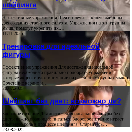
шейпинга
Эффективные упражнения Шея и плечи — ключевые зоны
для создания стройного силуэта. Упражнения на эти группы
мышц помогут укрепить их,…
11.11.2025
Тренировка для идеальной
фигуры
Эффективные упражнения Для достижения идеальной
фигуры необходимо правильно подобрать упражнения,
которые акцентируют внимание на различных группах мышц.
Сочетание кардио и…
20.07.2025
Шейпинг без диет: возможно ли?
Здоровое питание Для достижения идеальной фигуры без
диеты важно правильно питаться. Здоровое питание играет
ключевую роль в процессе шейпинга. Старайтесь…
23.08.2025