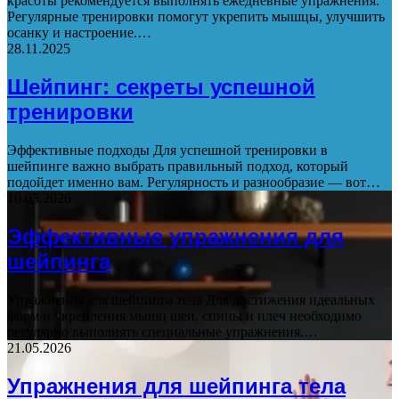
красоты рекомендуется выполнять ежедневные упражнения.
Регулярные тренировки помогут укрепить мышцы, улучшить
осанку и настроение.…
28.11.2025
Шейпинг: секреты успешной
тренировки
Эффективные подходы Для успешной тренировки в
шейпинге важно выбрать правильный подход, который
подойдет именно вам. Регулярность и разнообразие — вот…
10.05.2026
Эффективные упражнения для
шейпинга
Упражнения для шейпинга тела Для достижения идеальных
форм и укрепления мышц шеи, спины и плеч необходимо
регулярно выполнять специальные упражнения.…
21.05.2026
Упражнения для шейпинга тела