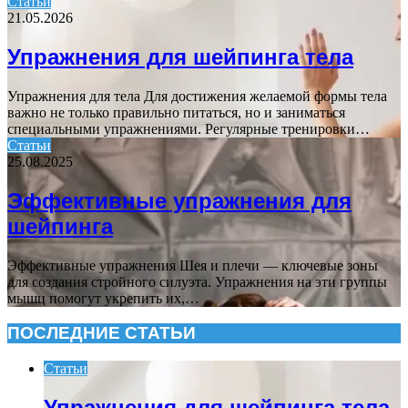
Статьи
21.05.2026
Упражнения для шейпинга тела
Упражнения для тела Для достижения желаемой формы тела
важно не только правильно питаться, но и заниматься
специальными упражнениями. Регулярные тренировки…
Статьи
25.08.2025
Эффективные упражнения для
шейпинга
Эффективные упражнения Шея и плечи — ключевые зоны
для создания стройного силуэта. Упражнения на эти группы
мышц помогут укрепить их,…
ПОСЛЕДНИЕ СТАТЬИ
Статьи
Упражнения для шейпинга тела