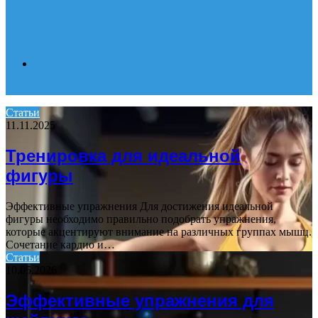
Search
Статьи
11.11.2025
for
Тренировка для идеальной
фигуры
Эффективные упражнения Для достижения идеальной
фигуры необходимо правильно подобрать упражнения,
которые акцентируют внимание на различных группах мышц.
Сочетание кардио и…
Статьи
10.05.2026
Эффективные упражнения для