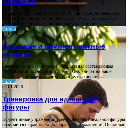
шейпинга
Упражнения для шейпинга тела Для достижения идеальных
форм и укрепления мышц шеи, спины и плеч необходимо
регулярно выполнять специальные упражнения.…
Статьи
13.03.2026
Здоровье и шейпинг: важные
аспекты
Значение здоровья Здоровье – это главная составляющая
счастливой и полноценной жизни. Оно влияет на наше
физическое и психическое состояние, настроение…
Статьи
02.01.2026
Тренировка для идеальной
фигуры
Эффективные упражнения Тренировка для идеальной фигуры
начинается с правильно подобранных упражнений. Основные