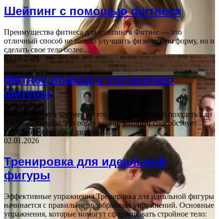
Шейпинг с помощью фитнеса
Преимущества фитнеса для шейпинга Фитнес — это
отличный способ не только улучшить физическую форму, но и
сделать свое тело более…
03.10.2025
Фитнес-подход к улучшению
фигуры
Польза фитнеса Фитнес — это не просто способ похудеть или
накачать мышцы, это образ жизни, который способствует
улучшению фигуры, здоровья…
02.01.2026
Тренировка для идеальной
фигуры
Эффективные упражнения Тренировка для идеальной фигуры
начинается с правильно подобранных упражнений. Основные
упражнения, которые помогут сформировать стройное тело: