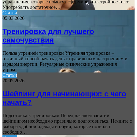
упражнения, которые помогут сформировать стройное тело:
Употреблять достаточное…
Статьи
05.03.2026
Тренировка для лучшего
самочувствия
Польза утренней тренировки Утренняя тренировка –
отличный способ начать день с правильным настроением и
зарядом энергии. Регулярные физические упражнения
утром…
Статьи
20.05.2026
Шейпинг для начинающих: с чего
начать?
Подготовка к тренировкам Перед началом занятий
шейпингом необходимо правильно подготовиться. Начните с
выбора удобной одежды и обуви, которые позволят
свободно…