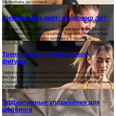
Употреблять достаточное…
20.07.2025
Шейпинг без диет: возможно ли?
Здоровое питание Для достижения идеальной фигуры без
диеты важно правильно питаться. Здоровое питание играет
ключевую роль в процессе шейпинга. Старайтесь…
11.11.2025
Тренировка для идеальной
фигуры
Эффективные упражнения Для достижения идеальной
фигуры необходимо правильно подобрать упражнения,
которые акцентируют внимание на различных группах мышц.
Сочетание кардио и…
25.08.2025
Эффективные упражнения для
шейпинга