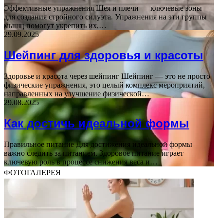
Эффективные упражнения Шея и плечи — ключевые зоны
для создания стройного силуэта. Упражнения на эти группы
мышц помогут укрепить их,…
29.09.2025
Шейпинг для здоровья и красоты
Здоровье и красота через шейпинг Шейпинг — это не просто
физические упражнения, это целый комплекс мероприятий,
направленных на улучшение физической…
29.08.2025
Как достичь идеальной формы
Правильное питание Для достижения идеальной формы
важно следить за питанием. Здоровое питание играет
ключевую роль в процессе снижения веса и…
ФОТОГАЛЕРЕЯ